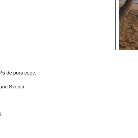
@s de pura cepe.
 und Svenja
.