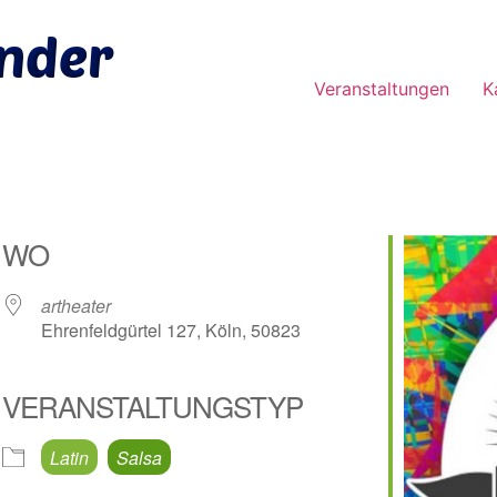
Veranstaltungen
K
WO
artheater
Ehrenfeldgürtel 127, Köln, 50823
VERANSTALTUNGSTYP
e Kalender
iCalendar
Latin
Salsa