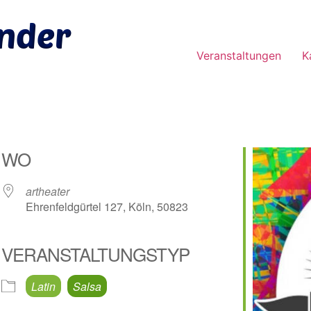
Veranstaltungen
K
WO
artheater
Ehrenfeldgürtel 127, Köln, 50823
VERANSTALTUNGSTYP
e Kalender
iCalendar
Latin
Salsa