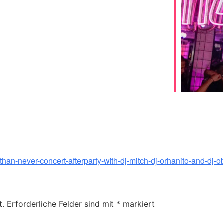
-than-never-concert-afterparty-with-dj-mitch-dj-orhanito-and-dj-o
t.
Erforderliche Felder sind mit
*
markiert